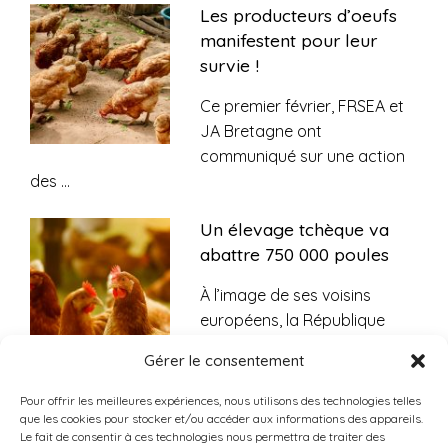
Les producteurs d’oeufs
manifestent pour leur
survie !
Ce premier février, FRSEA et
JA Bretagne ont
communiqué sur une action
des
...
Un élevage tchèque va
abattre 750 000 poules
À l’image de ses voisins
européens, la République
tchèque est durement
...
Gérer le consentement
Pour offrir les meilleures expériences, nous utilisons des technologies telles
Contamination à la
que les cookies pour stocker et/ou accéder aux informations des appareils.
salmonelle : des boîtes
Le fait de consentir à ces technologies nous permettra de traiter des