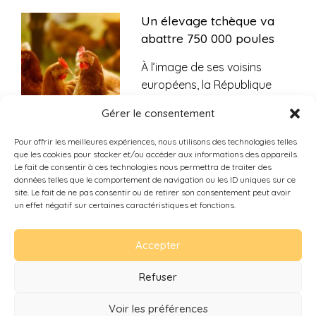
Un élevage tchèque va
abattre 750 000 poules
À l’image de ses voisins
européens, la République
tchèque est durement
...
Gérer le consentement
Pour offrir les meilleures expériences, nous utilisons des technologies telles
Contamination à la
que les cookies pour stocker et/ou accéder aux informations des appareils.
salmonelle : des boîtes
Le fait de consentir à ces technologies nous permettra de traiter des
données telles que le comportement de navigation ou les ID uniques sur ce
d’œuf rappelées
site. Le fait de ne pas consentir ou de retirer son consentement peut avoir
massivement dans toute
un effet négatif sur certaines caractéristiques et fonctions.
la France
Accepter
Plusieurs lots d’œufs,
commercialisés le mois dernier, présentent un
...
Refuser
Voir les préférences