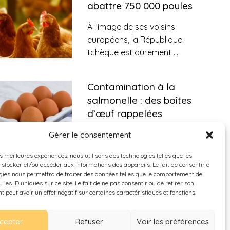
abattre 750 000 poules
À l’image de ses voisins
européens, la République
tchèque est durement
...
Contamination à la
salmonelle : des boîtes
d’œuf rappelées
massivement dans toute
Gérer le consentement
la France
es meilleures expériences, nous utilisons des technologies telles que les
Plusieurs lots d’œufs,
 stocker et/ou accéder aux informations des appareils. Le fait de consentir à
commercialisés le mois dernier, présentent un
...
gies nous permettra de traiter des données telles que le comportement de
 les ID uniques sur ce site. Le fait de ne pas consentir ou de retirer son
 peut avoir un effet négatif sur certaines caractéristiques et fonctions.
cepter
Refuser
Voir les préférences